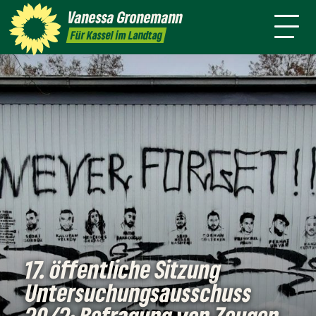
Themen
Vanessa
Gronemann
Kontakt
Mitmachen
Für Kassel im Landtag
17. öffentliche Sitzung
Untersuchungsausschuss
20/2: Befragung von Zeugen