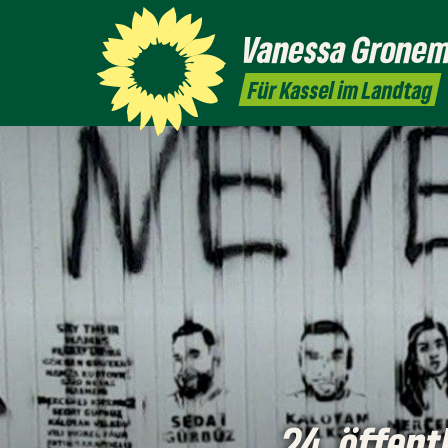
Vanessa
Grone
Für Kassel im Landtag
24. öffent