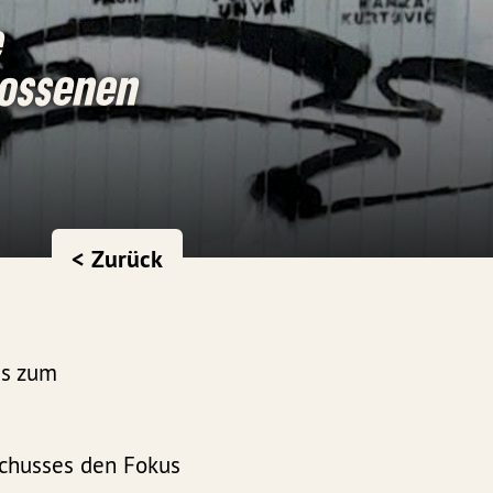
e
lossenen
< Zurück
es zum
schusses den Fokus