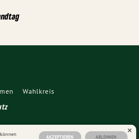
andtag
emen
Wahlkreis
utz
×
n können
AKZEPTIEREN
ABLEHNEN