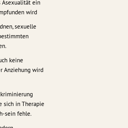
 Asexualität ein
empfunden wird
dnen, sexuelle
 bestimmten
en.
auch keine
r Anziehung wird
skriminierung
e sich in Therapie
h-sein fehle.
ndern