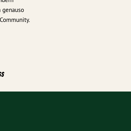
h genauso
 Community.
ss