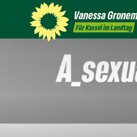
Vanessa
Grone
Für Kassel im Landtag