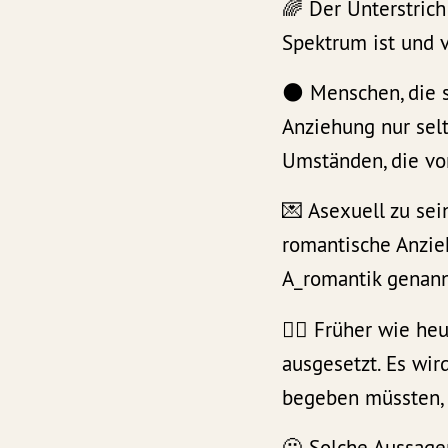
🌈 Der Unterstrich
Spektrum ist und 
🌑 Menschen, die 
Anziehung nur sel
Umständen, die vo
💌 Asexuell zu sei
romantische Anzie
A_romantik genann
☝🏽 Früher wie he
ausgesetzt. Es wir
begeben müssten, w
🙅 Solche Aussage