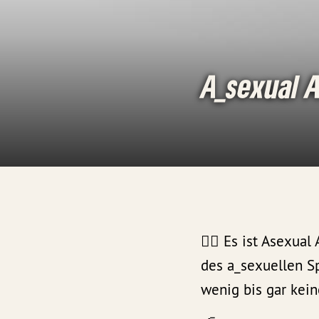
A_sexual 
🏳️‍🌈 Es ist Asex
des a_sexuellen S
wenig bis gar kei