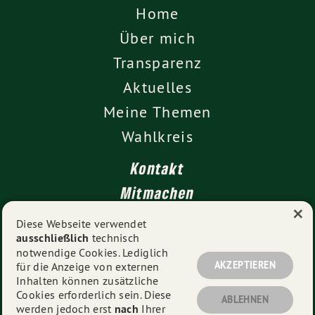
Home
Über mich
Transparenz
Aktuelles
Meine Themen
Wahlkreis
Kontakt
Mitmachen
×
Impressum
Diese Webseite verwendet
ausschließlich
technisch
Datenschutz
notwendige Cookies. Lediglich
AKZEPTIEREN
für die Anzeige von externen
Inhalten können zusätzliche
Cookies erforderlich sein. Diese
© 2026
Vanessa Gronemann MdL
- Alle Rechte
ABLEHNEN
werden jedoch erst
nach
Ihrer