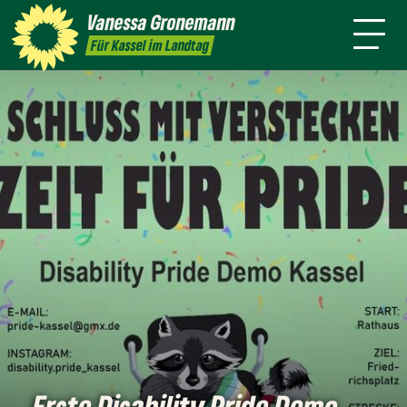
Themen
Vanessa
Gronemann
Kontakt
Mitmachen
Für Kassel im Landtag
Erste Disability Pride Demo