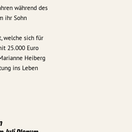
Jahren während des
m ihr Sohn
, welche sich für
mit 25.000 Euro
 Marianne Heiberg
ftung ins Leben
m
m Juli Plenum