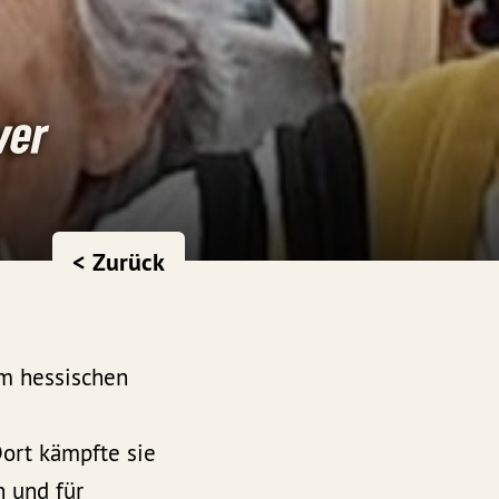
ver
< Zurück
em hessischen
Dort kämpfte sie
n und für