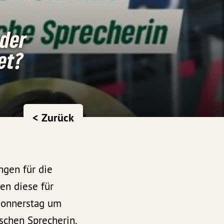
 der
et?
< Zurück
ngen für die
en diese für
 Donnerstag um
ischen Sprecherin.