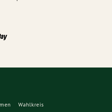
Day
emen
Wahlkreis