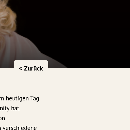
< Zurück
dem heutigen Tag
ity hat.
on
n verschiedene