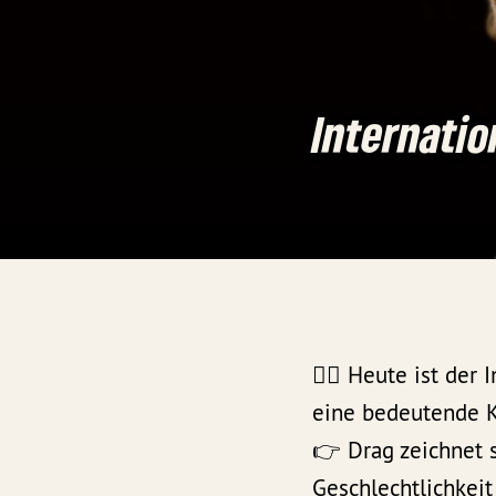
Internatio
🏳️‍🌈 Heute ist de
eine bedeutende K
👉 Drag zeichnet 
Geschlechtlichkei