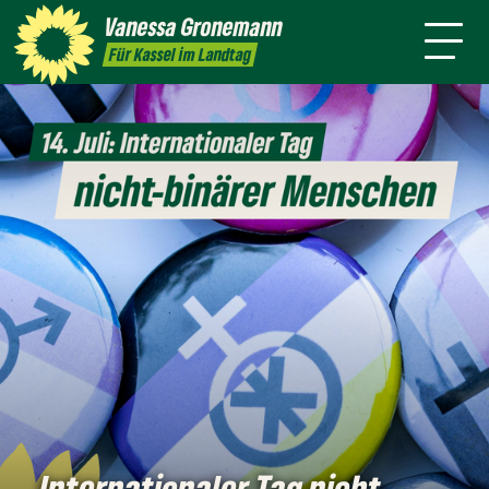
Themen
Vanessa
Gronemann
Kontakt
Mitmachen
Für Kassel im Landtag
Internationaler Tag nicht-