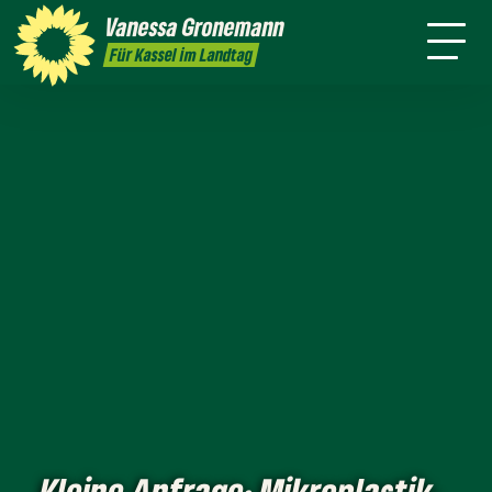
Themen
Vanessa
Gronemann
Kontakt
Mitmachen
Für Kassel im Landtag
Kleine Anfrage: Mikroplastik-