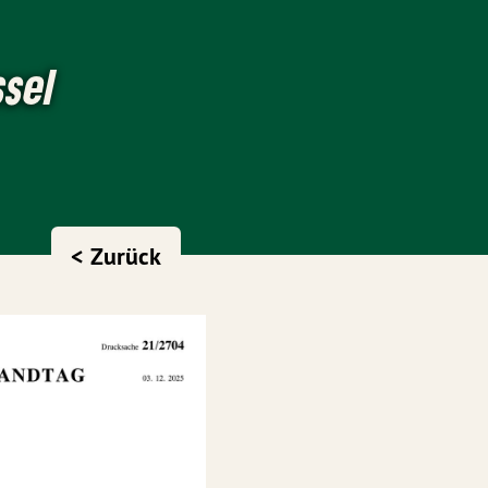
ssel
< Zurück