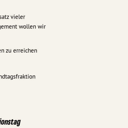
atz vieler
gement wollen wir
en zu erreichen
dtagsfraktion
ionstag