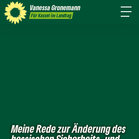
Themen
Vanessa
Gronemann
Kontakt
Mitmachen
Für Kassel im Landtag
Meine Rede zur Änderung des
hessischen Sicherheits- und