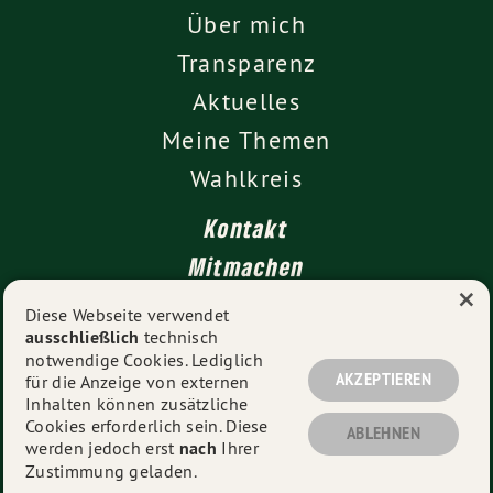
Über mich
Transparenz
Aktuelles
Meine Themen
Wahlkreis
Kontakt
Mitmachen
×
Impressum
Diese Webseite verwendet
ausschließlich
technisch
Datenschutz
notwendige Cookies. Lediglich
AKZEPTIEREN
für die Anzeige von externen
Inhalten können zusätzliche
Cookies erforderlich sein. Diese
© 2026
Vanessa Gronemann MdL
- Alle Rechte
ABLEHNEN
werden jedoch erst
nach
Ihrer
vorbehalten.
Zustimmung geladen.