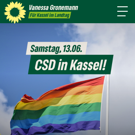
Themen
Vanessa
Gronemann
Kontakt
Mitmachen
Für Kassel im Landtag