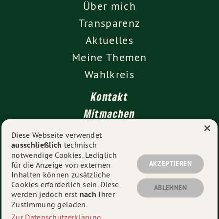
Über mich
Transparenz
Aktuelles
Meine Themen
Wahlkreis
Kontakt
Mitmachen
×
Impressum
Diese Webseite verwendet
ausschließlich
technisch
Datenschutz
notwendige Cookies. Lediglich
AKZEPTIEREN
für die Anzeige von externen
Inhalten können zusätzliche
Cookies erforderlich sein. Diese
© 2026
Vanessa Gronemann MdL
- Alle Rechte
ABLEHNEN
werden jedoch erst
nach
Ihrer
vorbehalten.
Zustimmung geladen.
Zur Datenschutzerklärung