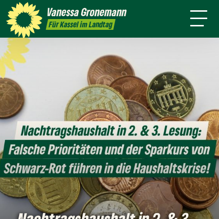
Themen
Vanessa
Gronemann
Kontakt
Mitmachen
Für Kassel im Landtag
Nachtragshaushalt in 2. & 3.