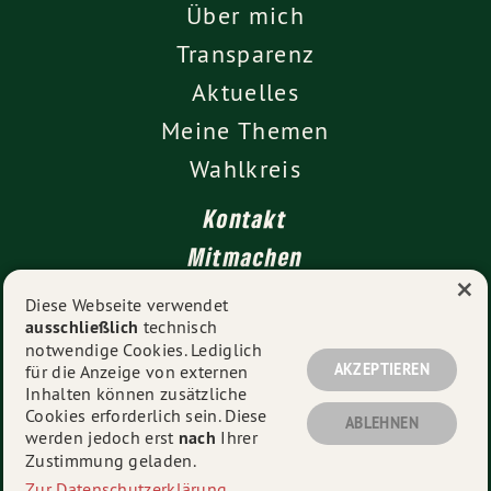
Über mich
Transparenz
Aktuelles
Meine Themen
Wahlkreis
Kontakt
Mitmachen
×
Impressum
Diese Webseite verwendet
ausschließlich
technisch
Datenschutz
notwendige Cookies. Lediglich
AKZEPTIEREN
für die Anzeige von externen
Inhalten können zusätzliche
Cookies erforderlich sein. Diese
© 2026
Vanessa Gronemann MdL
- Alle Rechte
ABLEHNEN
werden jedoch erst
nach
Ihrer
vorbehalten.
Zustimmung geladen.
Zur Datenschutzerklärung