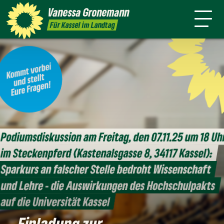
Themen
Vanessa
Gronemann
Kontakt
Mitmachen
Für Kassel im Landtag
Einladung zur