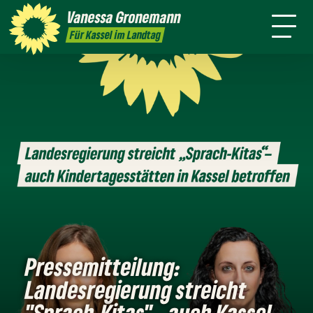
Themen
Vanessa
Gronemann
Kontakt
Mitmachen
Für Kassel im Landtag
Pressemitteilung:
Landesregierung streicht
"Sprach-Kitas" - auch Kassel