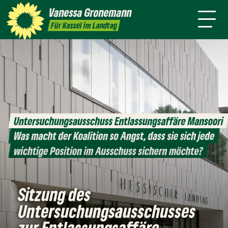
Themen
Vanessa
Gronemann
Kontakt
Mitmachen
Für Kassel im Landtag
Sitzung des
Untersuchungsausschusses
zur Entlassungsaffäre