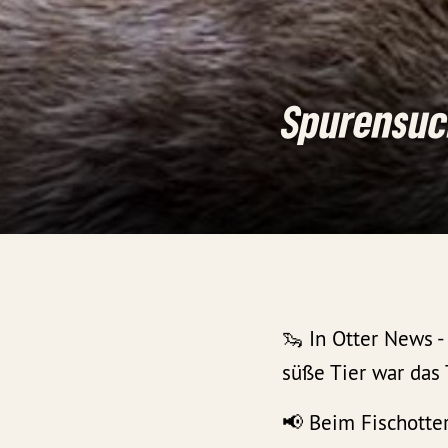
Spurensuc
🦦 In Otter News 
süße Tier war das 
📢 Beim Fischotte