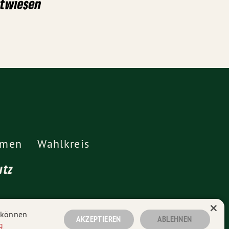
stwiesen
emen
Wahlkreis
utz
×
n können
AKZEPTIEREN
ABLEHNEN
g