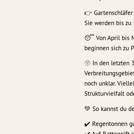
👉 Gartenschläfer
Sie werden bis zu 
😴 Von April bis 
beginnen sich zu 
🫥 In den letzten 
Verbreitungsgebie
noch unklar. Viell
Strukturvielfalt o
💚 So kannst du d
✔️ Regentonnen gu
✔️ Auf Rattengift 