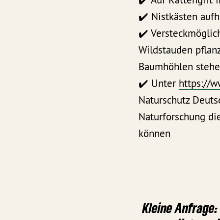
✔️ Nistkästen auf
✔️ Versteckmöglich
Wildstauden pflan
Baumhöhlen stehe
✔️ Unter
https://w
Naturschutz Deuts
Naturforschung di
können
Kleine Anfrage: