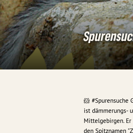
Spurensuc
🐹 #Spurensuche G
ist dämmerungs- u
Mittelgebirgen. E
den Spitznamen "Z