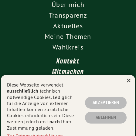
Über mich
Transparenz
Aktuelles
Meine Themen
Wahlkreis
Kontakt
Mitmachen
×
Impressum
Diese Webseite verwendet
ausschließlich
technisch
Datenschutz
notwendige Cookies. Lediglich
AKZEPTIEREN
für die Anzeige von externen
Inhalten können zusätzliche
Cookies erforderlich sein. Diese
© 2026
Vanessa Gronemann MdL
- Alle Rechte
ABLEHNEN
werden jedoch erst
nach
Ihrer
vorbehalten.
Zustimmung geladen.
Zur Datenschutzerklärung