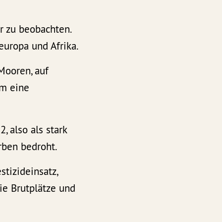
r zu beobachten.
europa und Afrika.
Mooren, auf
em eine
, also als stark
rben bedroht.
stizideinsatz,
e Brutplätze und