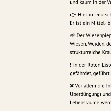
und kaum in der V
👉 Hier in Deutsc
Er ist ein Mittel-
🌱 Der Wiesenpiep
Wiesen, Weiden, de
strukturreiche Kra
❗️ In der Roten Lis
gefährdet, geführt
❌ Vor allem die In
Überdüngung) und 
Lebensräume werd