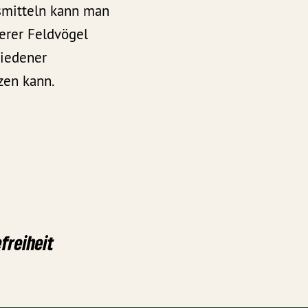
smitteln kann man
erer Feldvögel
hiedener
zen kann.
freiheit