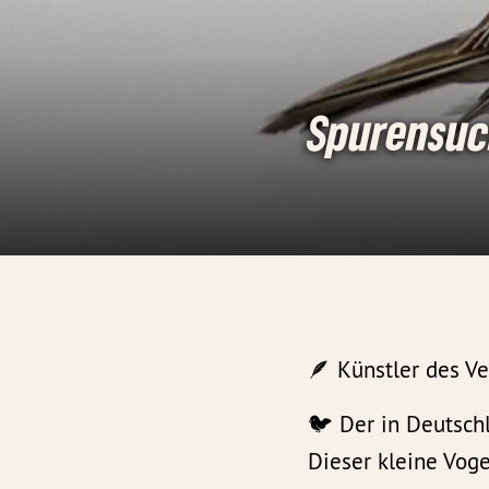
Spurensuc
🪶 Künstler des V
🐦 Der in Deutsch
Dieser kleine Vog