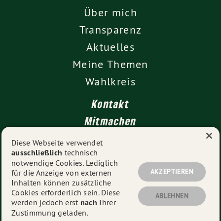
Über mich
Transparenz
Aktuelles
Meine Themen
Wahlkreis
Kontakt
Mitmachen
×
Impressum
Diese Webseite verwendet
ausschließlich
technisch
Datenschutz
notwendige Cookies. Lediglich
AKZEPTIEREN
für die Anzeige von externen
Inhalten können zusätzliche
Cookies erforderlich sein. Diese
© 2026
Vanessa Gronemann MdL
- Alle Rechte
ABLEHNEN
werden jedoch erst
nach
Ihrer
vorbehalten.
Zustimmung geladen.