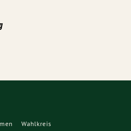
g
emen
Wahlkreis