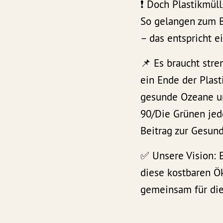
❗️ Doch Plastikmül
So gelangen zum B
– das entspricht 
📌 Es braucht stre
ein Ende der Plast
gesunde Ozeane un
90/Die Grünen jede
Beitrag zur Gesund
✅ Unsere Vision: 
diese kostbaren Ö
gemeinsam für di