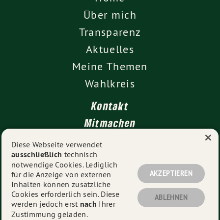
Über mich
Transparenz
Aktuelles
Meine Themen
Wahlkreis
Kontakt
Mitmachen
×
Impressum
Diese Webseite verwendet
ausschließlich
technisch
Datenschutz
notwendige Cookies. Lediglich
AKZEPTIEREN
für die Anzeige von externen
Inhalten können zusätzliche
Cookies erforderlich sein. Diese
© 2026
Vanessa Gronemann MdL
- Alle Rechte
ABLEHNEN
werden jedoch erst
nach
Ihrer
vorbehalten.
Zustimmung geladen.