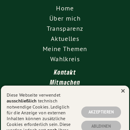
Home
Über mich
Transparenz
Aktuelles
Meine Themen
Wahlkreis
Kontakt
Mitmachen
×
Impressum
Diese Webseite verwendet
ausschließlich
technisch
Datenschutz
notwendige Cookies. Lediglich
AKZEPTIEREN
für die Anzeige von externen
Inhalten können zusätzliche
Cookies erforderlich sein. Diese
© 2026
Vanessa Gronemann MdL
- Alle Rechte
ABLEHNEN