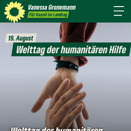
Themen
Vanessa
Gronemann
Kontakt
Mitmachen
Für Kassel im Landtag
Welttag der humanitären