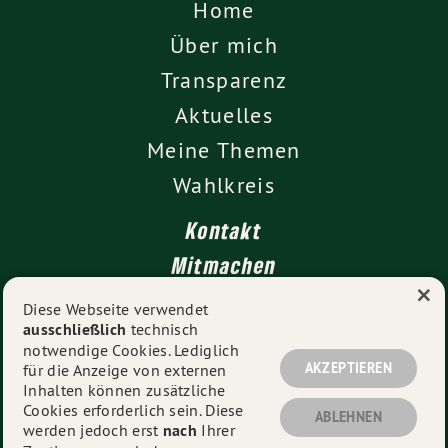
Home
Über mich
Transparenz
Aktuelles
Meine Themen
Wahlkreis
Kontakt
Mitmachen
×
Impressum
Diese Webseite verwendet
ausschließlich
technisch
Datenschutz
notwendige Cookies. Lediglich
AKZEPTIEREN
für die Anzeige von externen
Inhalten können zusätzliche
Cookies erforderlich sein. Diese
© 2026
Vanessa Gronemann MdL
- Alle Rechte
ABLEHNEN
werden jedoch erst
nach
Ihrer
vorbehalten.