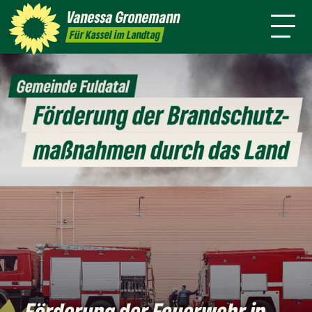
Themen
Vanessa
Gronemann
Kontakt
Mitmachen
Für Kassel im Landtag
Förderung der Feuerwehr in