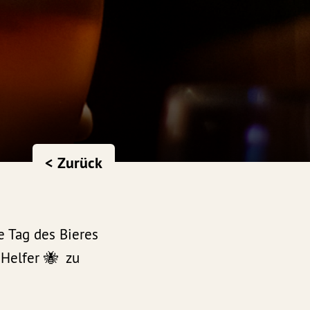
< Zurück
e Tag des Bieres
n Helfer 🐝 zu