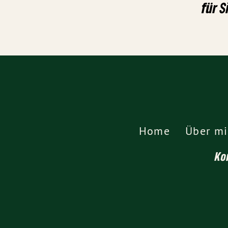
für S
Home
Über mi
Ko