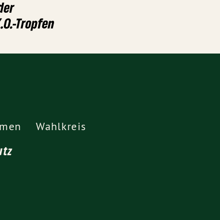
der
.O.-Tropfen
emen
Wahlkreis
utz