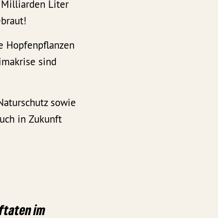
Milliarden Liter
ebraut!
ie Hopfenpflanzen
limakrise sind
 Naturschutz sowie
auch in Zukunft
aftaten im