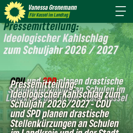
Themen
Vanessa
Gronemann
Kontakt
Mitmachen
Für Kassel im Landtag
Pressemitteilung:
Ideologischer Kahlschlag zum
Schuljahr 2026/2027 - CDU
und SPD planen drastische
Stellenkürzungen an Schulen
im Landkreis und in der Stadt