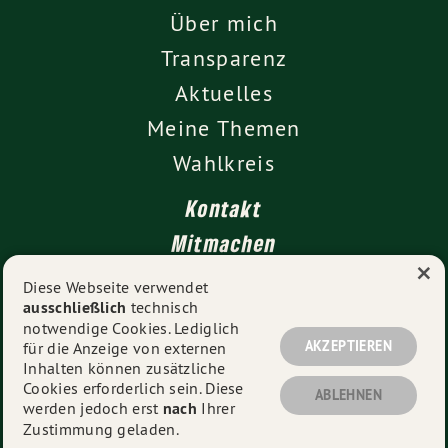
Über mich
Transparenz
Aktuelles
Meine Themen
Wahlkreis
Kontakt
Mitmachen
×
Impressum
Diese Webseite verwendet
ausschließlich
technisch
Datenschutz
notwendige Cookies. Lediglich
AKZEPTIEREN
für die Anzeige von externen
Inhalten können zusätzliche
Cookies erforderlich sein. Diese
© 2026
Vanessa Gronemann MdL
- Alle Rechte
ABLEHNEN
werden jedoch erst
nach
Ihrer
vorbehalten.
Zustimmung geladen.